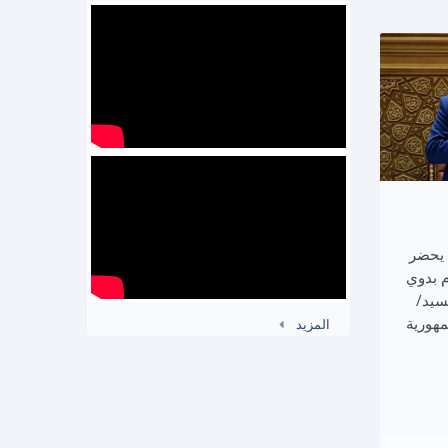
 يحضر
 بدوي
سيد/
هورية
المزيد