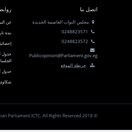
اتصل بنا
روابط
مجلس النواب العاصمة الجديدة
عن البر
0248823571
نبذة تا
0248823572
إحصائي
جدول أ
Publicopinion@Parliament.gov.eg
الجلسا
خريطة الموقع
جدول أ
شكاوى 
© 2018 Egyptian Parliament ICTC. All Rights Reserved.