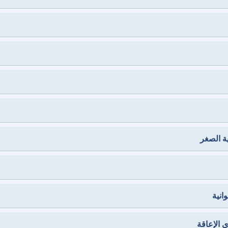
ة الصغر
انية
 الإعاقة