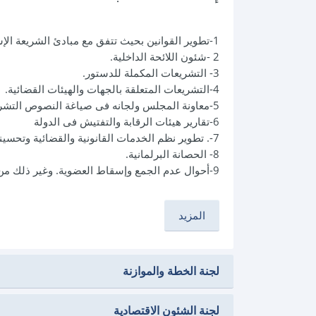
1-تطوير القوانين بحيث تتفق مع مبادئ الشريعة الإسلامية وأحكام الدستور
2 -شئون اللائحة الداخلية.
3- التشريعات المكملة للدستور.
4-التشريعات المتعلقة بالجهات والهيئات القضائية.
5-معاونة المجلس ولجانه فى صياغة النصوص التشريعية.
6-تقارير هيئات الرقابة والتفتيش فى الدولة
7-. تطوير نظم الخدمات القانونية والقضائية وتحسينها.شئون العضوية
8- الحصانة البرلمانية.
9-أحوال عدم الجمع وإسقاط العضوية. وغير ذلك من المسائل الداخلة فى اختصاص الوزارة المختصة بشئون العدل والقضاء.
لجنة الخطة والموازنة
لجنة الشئون الاقتصادية