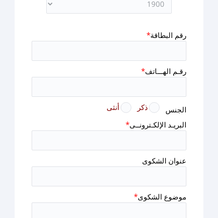
رقم البطاقة
*
رقـم الهـــاتف
*
ذكر
أنثى
الجنس
البريـد الإلكـترونــى
*
عنوان الشكوى
موضوع الشكوى
*