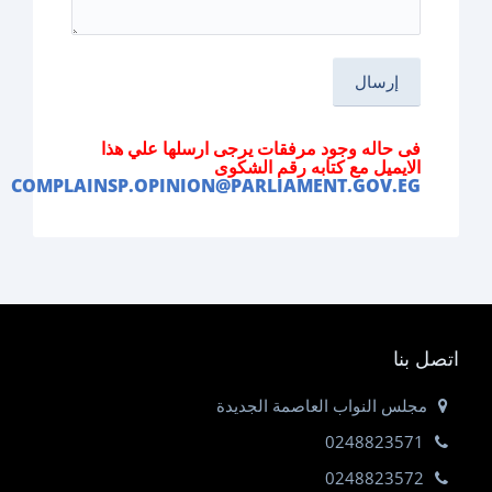
فى حاله وجود مرفقات يرجى ارسلها علي هذا
الايميل مع كتابه رقم الشكوى
COMPLAINSP.OPINION@PARLIAMENT.GOV.EG
اتصل بنا
مجلس النواب العاصمة الجديدة
0248823571
0248823572