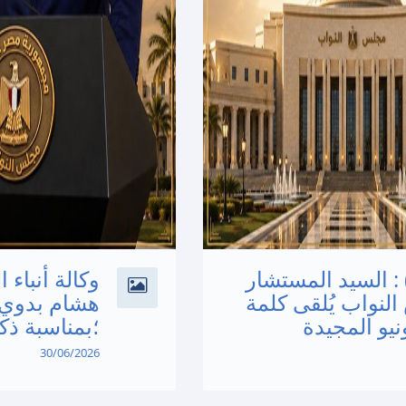
) : السيد المستشار
وكالة أنباء 
نواب يُلقى كلمة
هشام بدوي 
؛بمناسبة ذكرى ثورة 0
30/06/2026