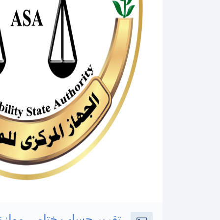
تقرير حساب ختامى موازنه 