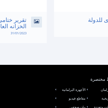
ى للدولة
تقرير ختامى
الخزانه العا
31/01/2023
 مختصرة
لمان
الأجهزة البرلمانية
ريخية
مقاطع فيديو
ات متعددة
بيان صحفى