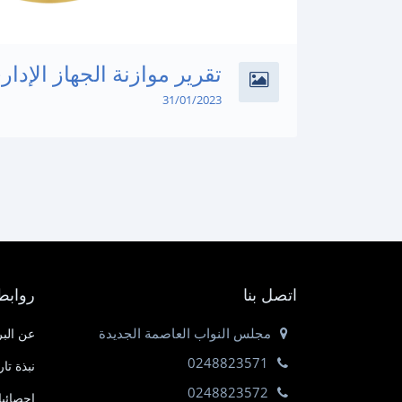
تقرير موازنة الجهاز الإدار
31/01/2023
اتصل بنا
روابط
مجلس النواب العاصمة الجديدة
عن البر
0248823571
نبذة تا
0248823572
إحصائي