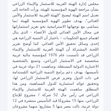
مجلس إدارة الهيئة العربية للاستثمار والإنماء الزراعي
بشأن مراجعة الهوية المؤسسية للهيئة، ورأت الحاجة إلى
تعديل اسم الهيئة ليصبح "الهيئة العربية للاستثمار والأمن
الغذائي"، بهدف تطوير الهوية المؤسسية للهيئة ؛بما
يتماشى مع توجهاتها الاستراتيجية نحو تعزيز استثماراتها
في مجال الأمن الغذائي للدول الأعضاء - الذي ينال
اهتمام جميع الحكومات – باعتبار أن التنمية الزراعية هي
إحدى وسائل تحقيق الأمن الغذائي. كما أوضح تقرير
اللجنة المشتركة أن الهيئة العربية للاستثمار والإنماء
الزراعي قد تأسست عام 1976 كمؤسسة مالية عربية
متخصصة في الاستثمار الزراعي، وتتمتع بالشخصية
الاعتبارية الدولية المستقلة، وساهمت 21 دولة عربية في
تأسيسها، بهدف دعم برامج التنمية الزراعية المُستدامة
في ذات الدول وتعزيز فرص الاستثمار الزراعي لها،
وتحقيق عوائد استثمارية للدول المساهمة، ومن هذا
المنطلق ساهمت الهيئة العربية للاستثمار والإنماء
الزراعي في رأس مال 52 شركة / مشروع للإنتاج
الزراعي، منها 15 مشروعًا قيد التأسيس منتشرة في 12
دولة عربية، نالت مصر منها 5 مشاريع؛ منهما مشروعان