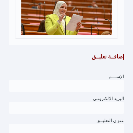
إضافــة تعليــق
الإســــم
البريد الإلكترونـى
عنوان التعليــق