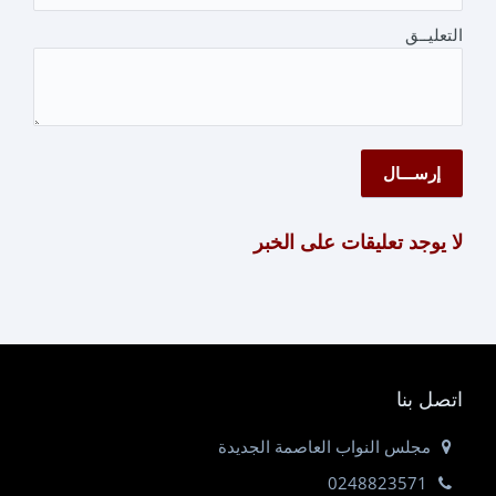
التعليــق
لا يوجد تعليقات على الخبر
اتصل بنا
مجلس النواب العاصمة الجديدة
0248823571