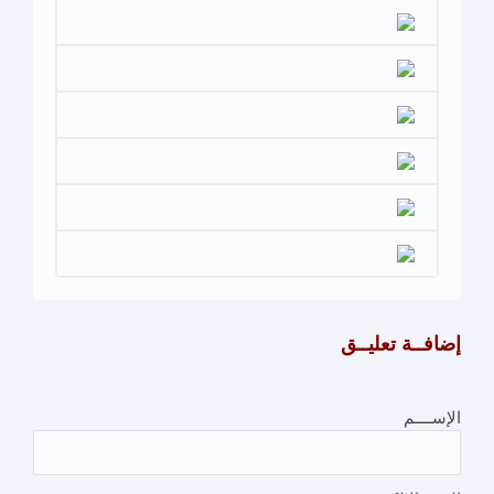
إضافــة تعليــق
الإســــم