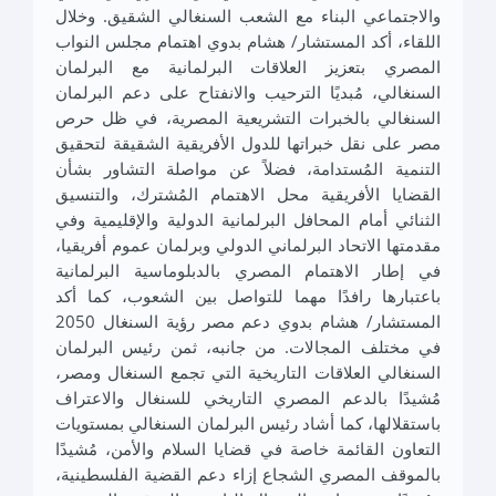
والاجتماعي البناء مع الشعب السنغالي الشقيق. وخلال
اللقاء، أكد المستشار/ هشام بدوي اهتمام مجلس النواب
المصري بتعزيز العلاقات البرلمانية مع البرلمان
السنغالي، مُبديًا الترحيب والانفتاح على دعم البرلمان
السنغالي بالخبرات التشريعية المصرية، في ظل حرص
مصر على نقل خبراتها للدول الأفريقية الشقيقة لتحقيق
التنمية المُستدامة، فضلاً عن مواصلة التشاور بشأن
القضايا الأفريقية محل الاهتمام المُشترك، والتنسيق
الثنائي أمام المحافل البرلمانية الدولية والإقليمية وفي
مقدمتها الاتحاد البرلماني الدولي وبرلمان عموم أفريقيا،
في إطار الاهتمام المصري بالدبلوماسية البرلمانية
باعتبارها رافدًا مهما للتواصل بين الشعوب، كما أكد
المستشار/ هشام بدوي دعم مصر رؤية السنغال 2050
في مختلف المجالات. من جانبه، ثمن رئيس البرلمان
السنغالي العلاقات التاريخية التي تجمع السنغال ومصر،
مُشيدًا بالدعم المصري التاريخي للسنغال والاعتراف
باستقلالها، كما أشاد رئيس البرلمان السنغالي بمستويات
التعاون القائمة خاصة في قضايا السلام والأمن، مُشيدًا
بالموقف المصري الشجاع إزاء دعم القضية الفلسطينية،