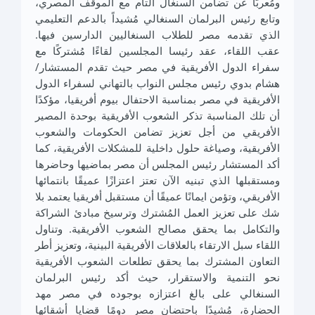
ومُعربًا عن تضامن السنغال التام مع الموقف المصري،
وتابع رئيس البرلمان السنغالي مُشيداً بالدعم التعليمي
الذي تقدمه مصر للطلاب السنغاليين الدارسين فيها.
عقب اللقاء، عقد رئيسا المجلسين لقاءًا مُشتركًا مع
سفراء الدول الأفريقية في مصر حيث تقدم المستشار/
هشام بدوي رئيس مجلس النواب بالتهاني لسفراء الدول
الأفريقية في مصر بمناسبة الاحتفال بيوم أفريقيا، مؤكدًا
أن تلك المناسبة تذكر الشعوب الأفريقية بوحدة المصير
الأفريقي من أجل تعزيز تضامن الحكومات والشعوب
الأفريقية، وصياغة حلول داخلية للمشكلات الأفريقية، كما
أكد المستشار رئيس المجلس أن مصر بماضيها وحاضرها
ومستقبلها الذي تبنيه الآن تعتز اعتزازًا عميقًا بانتمائها
الأفريقي، وتؤمن ايمانًا عميقًا أن مستقبل أفريقيا يعتمد بلا
شك على تعزيز العمل المُشترك وترسيخ مبادئ الشراكة
والتكامل بما يحقق مصالح الشعوب الأفريقية. وتناول
اللقاء سبل الارتقاء بالعلاقات الأفريقية البينية، وتعزيز أطر
التعاون المشترك بما يحقق تطلعات الشعوب الأفريقية
نحو التنمية والاستقرار، حيث أكد رئيس البرلمان
السنغالي على بالغ اعتزازه بوجوده في مصر مهد
الحضارة، مُشيدًا باحتضان مصر دومًا قضايا أشقائها