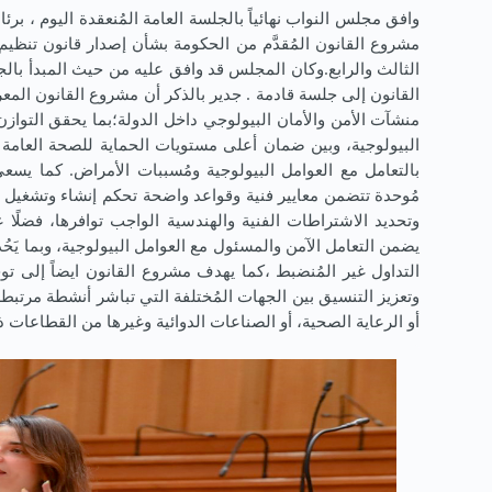
وافق مجلس النواب نهائياً بالجلسة العامة المُنعقدة اليوم ، 
مشروع القانون المُقدَّم من الحكومة بشأن إصدار قانون تنظي
الثالث والرابع.وكان المجلس قد وافق عليه من حيث المبدأ بالج
القانون إلى جلسة قادمة . جدير بالذكر أن مشروع القانون الم
منشآت الأمن والأمان البيولوجي داخل الدولة؛بما يحقق التوازن
البيولوجية، وبين ضمان أعلى مستويات الحماية للصحة العامة وا
بالتعامل مع العوامل البيولوجية ومُسببات الأمراض. كما ي
مُوحدة تتضمن معايير فنية وقواعد واضحة تحكم إنشاء وتشغيل 
وتحديد الاشتراطات الفنية والهندسية الواجب توافرها، فضلًا ع
يضمن التعامل الآمن والمسئول مع العوامل البيولوجية، وبما يَح
التداول غير المُنضبط ،كما يهدف مشروع القانون ايضاً إلى توح
وتعزيز التنسيق بين الجهات المُختلفة التي تباشر أنشطة مرتبط
أو الرعاية الصحية، أو الصناعات الدوائية وغيرها من القطاعات ذ