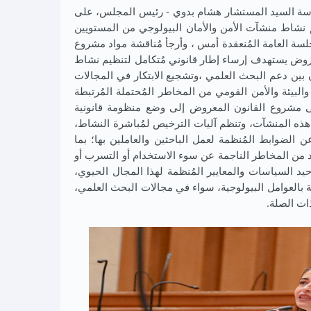
برئاسة السيد المستشار هشام بدوي - رئيس المجلس، على
م نشاط منشآت الأمن والأمان البيولوجي من المستويين
لسة العامة المُنعقدة أمس ، وأرجأ مُناقشة مواد مشروع
عروض يستهدف إرساء إطار قانوني مُتكامل لتنظيم نشاط
 بين دعم البحث العلمي ،وتشجيع الابتكار في المجالات
لبيئة والأمن القومي من المخاطر المُحتملة المُرتبطة
سعى مشروع القانون المعروض إلى وضع منظومة قانونية
هذه المنشآت، وتنظم آليات الترخيص لمُباشرة النشاط،
ن الضوابط المُنظمة لعمل الباحثين والعاملين بها؛ بما
ُد من المخاطر الناجمة عن سوء الاستخدام أو التسرب أو
يد السياسات والمعايير المُنظمة لهذا المجال الحيوي،
ة بالعوامل البيولوجية، سواء في مجالات البحث العلمي،
ات الصلة.