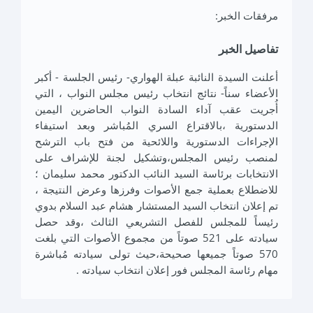
مرفقات الخبر:
تفاصيل الخبر
أعلنت السيدة النائبة عبلة الهواري- رئيس الجلسة - أكبر
الأعضاء سناً- نتائج انتخاب رئيس مجلس النواب ، التي
أُجريت عقب آداء السادة النواب الحاضرين اليمين
الدستورية ،بالاقتراع السري المُباشر وبعد استيفاء
الإجراءات الدستورية واللائحية من فتح باب الترشح
لمنصب رئيس المجلس،وتشكيل لجنة للإشراف على
الانتخابات برئاسة السيد النائب الدكتور محمد سليمان ؛
للاضطلاع بعملية جمع الأصوات وفرزها وعرض النتيجة ،
تم إعلان انتخاب السيد المستشار هشام عبد السلام بدوي
رئيساً للمجلس للفصل التشريعي الثالث ،وقد حصل
سيادته على 521 صوتاً من مجموع الأصوات التي بلغت
570 صوتاً جميعها صحيحة،حيث تولى سيادته مُباشرة
مهام رئاسة المجلس فور إعلان انتخاب سيادته .