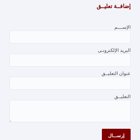
إضافــة تعليــق
الإســــم
البريد الإلكترونـى
عنوان التعليــق
التعليــق