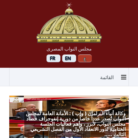
مجلس النواب المصرى
القائمة
وكالة أنباء البرلمان ( واب ) : الأمانة العامة لمجلس
النواب تُصدر عدداً خاصاً من دورية إنفوجراف حصاد
مجلس النواب، لأبرز ، وأهم فعاليات الجلسة
الختامية لدور الانعقاد الأول من الفصل التشريعي
الثالث .....