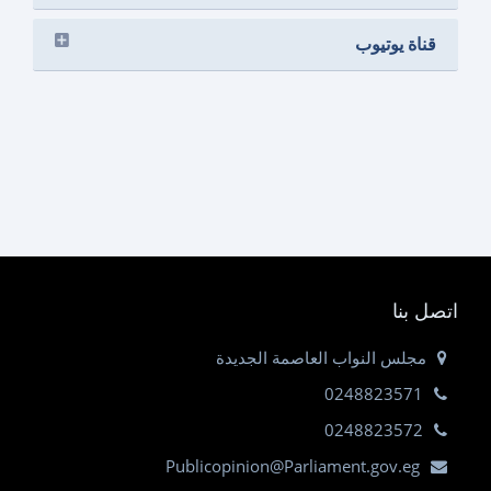
قناة يوتيوب
اتصل بنا
مجلس النواب العاصمة الجديدة
0248823571
0248823572
Publicopinion@Parliament.gov.eg