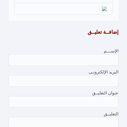
إضافــة تعليــق
الإســــم
البريد الإلكترونـى
عنوان التعليــق
التعليــق