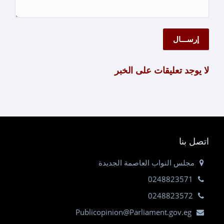
لا يوجد تعليقات على الخبر
اتصل بنا
مجلس النواب العاصمة الجديدة
0248823571
0248823572
Publicopinion@Parliament.gov.eg