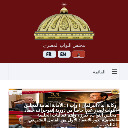
مجلس النواب المصرى
القائمة
وكالة أنباء البرلمان ( واب ) : الأمانة العامة لمجلس
النواب تُصدر عدداً خاصاً من دورية إنفوجراف حصاد
مجلس النواب، لأبرز ، وأهم فعاليات الجلسة
الختامية لدور الانعقاد الأول من الفصل التشريعي
الثالث .....