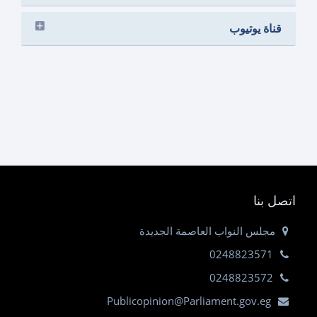
قناة يوتيوب
اتصل بنا
مجلس النواب العاصمة الجديدة
0248823571
0248823572
Publicopinion@Parliament.gov.eg